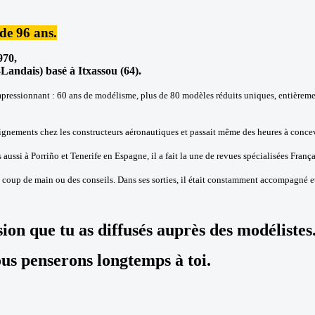
de 96 ans.
970,
andais) basé à Itxassou (64).
pressionnant : 60 ans de modélisme, plus de 80 modèles réduits uniques, entièremen
seignements chez les constructeurs aéronautiques et passait même des heures à concev
aussi à Porriño et Tenerife en Espagne, il a fait la une de revues spécialisées F
n coup de main ou des conseils. Dans ses sorties, il était constamment accompagné 
on que tu as diffusés auprès des modélistes
ous penserons longtemps à toi.