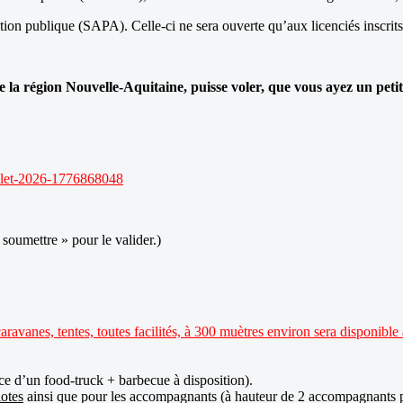
ion publique (SAPA). Celle-ci ne sera ouverte qu’aux licenciés inscrit
e la région Nouvelle-Aquitaine, puisse voler, que vous ayez un pet
uillet-2026-1776868048
 soumettre » pour le valider.)
vanes, tentes, toutes facilités, à 300 muètres environ sera disponible au
ce d’un food-truck + barbecue à disposition).
lotes
ainsi que pour les accompagnants (à hauteur de 2 accompagnants p