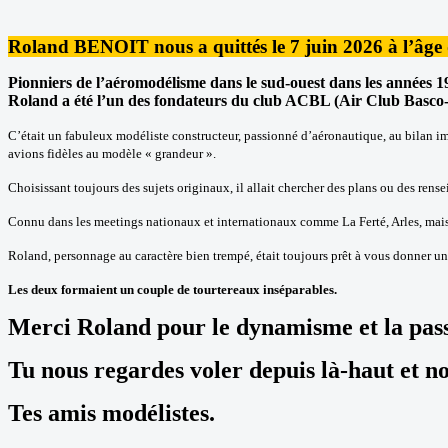
Roland BENOIT nous a quittés le 7 juin 2026 à l’âge 
Pionniers de l’aéromodélisme dans le sud-ouest dans les années 1
Roland a été l’un des fondateurs du club ACBL (Air Club Basco-L
C’était un fabuleux modéliste constructeur, passionné d’aéronautique, au bilan im
avions fidèles au modèle « grandeur ».
Choisissant toujours des sujets originaux, il allait chercher des plans ou des ren
Connu dans les meetings nationaux et internationaux comme La Ferté, Arles, mais 
Roland, personnage au caractère bien trempé, était toujours prêt à vous donner u
Les deux formaient un couple de tourtereaux inséparables.
Merci Roland pour le dynamisme et la passi
Tu nous regardes voler depuis là-haut et n
Tes amis modélistes.