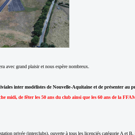
lera avec grand plaisir et nous espère nombreux.
ales inter modélistes de Nouvelle-Aquitaine et de présenter au publ
anche midi, de fêter les 50 ans du club ainsi que les 60 ans de la 
tion privée (interclubs), ouverte à tous les licenciés catégorie A et B,