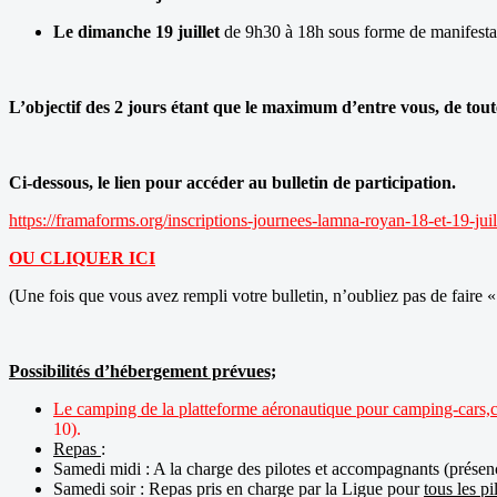
Le dimanche 19 juillet
de 9h30 à 18h sous forme de manifestat
L’objectif des 2 jours étant que le maximum d’entre vous, de tout
Ci-dessous, le lien pour accéder au bulletin de participation.
https://framaforms.org/inscriptions-journees-lamna-royan-18-et-19-j
OU CLIQUER ICI
(Une fois que vous avez rempli votre bulletin, n’oubliez pas de faire «
Possibilités d’hébergement prévues;
Le camping de la platteforme aéronautique pour camping-cars,cara
10).
Repas
:
Samedi midi : A la charge des pilotes et accompagnants (présen
Samedi soir : Repas pris en charge par la Ligue pour
tous les pi